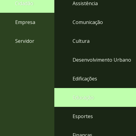
4
Cidadão
Assistência
Acessibilidade
5
Empresa
Comunicação
Servidor
Cultura
Desenvolvimento Urbano
Edificações
Educação
Esportes
Finanças