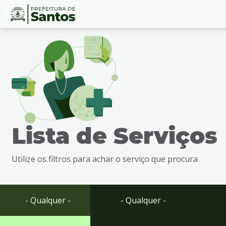
Ir
Conteúdo
para
o
conteúdo
1
Ir
para
o
menu
Lista de Serviços
2
Ir
para
Utilize os filtros para achar o serviço que procura
busca
3
Ir
para
- Qualquer -
- Qualquer -
o
rodapé