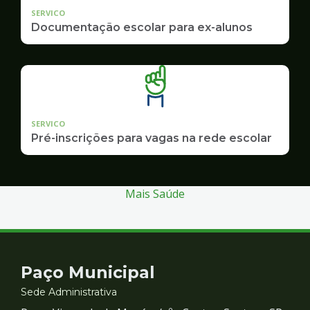
SERVICO
Documentação escolar para ex-alunos
SERVICO
Pré-inscrições para vagas na rede escolar
Mais Saúde
Contato
Paço Municipal
e
Sede Administrativa