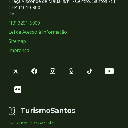
Praça Visconde de Mauá, s/nº - Centro, Santos - SP,
Redes
CEP 11010-900
Tel:
Sociais
(13) 3201-5000
Lei de Acesso à Informação
Sitemap
Imprensa
TurismoSantos
TurismoSantos.com.br