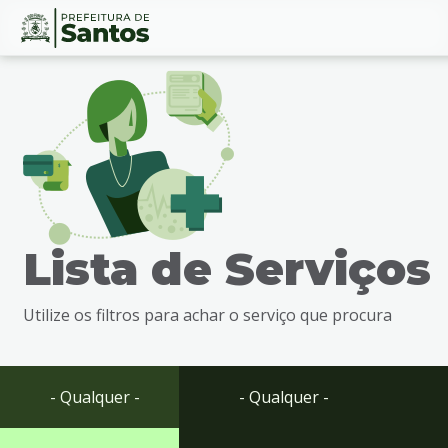
Ir
Conteúdo
para
o
conteúdo
1
Ir
para
o
menu
Lista de Serviços
2
Ir
para
Utilize os filtros para achar o serviço que procura
busca
3
Ir
para
- Qualquer -
- Qualquer -
o
rodapé