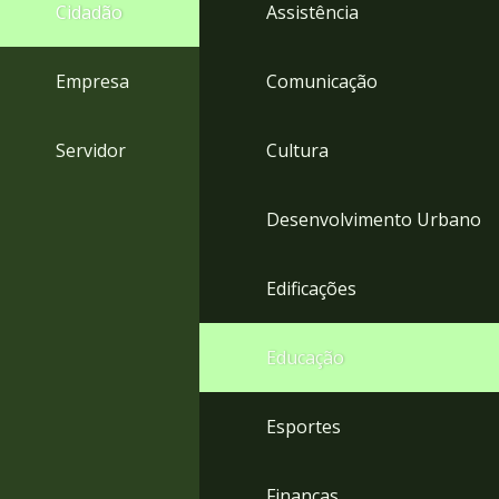
4
Cidadão
Assistência
Acessibilidade
5
Empresa
Comunicação
Servidor
Cultura
Desenvolvimento Urbano
Edificações
Educação
Esportes
Finanças