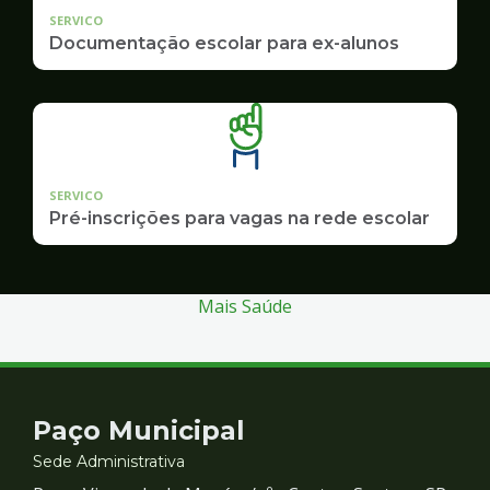
SERVICO
Documentação escolar para ex-alunos
SERVICO
Pré-inscrições para vagas na rede escolar
Mais Saúde
Contato
Paço Municipal
e
Sede Administrativa