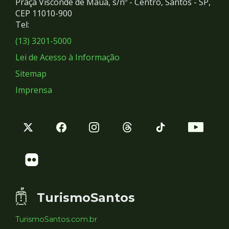
Praça Visconde de Mauá, s/nº - Centro, Santos - SP,
Redes
CEP 11010-900
Tel:
Sociais
(13) 3201-5000
Lei de Acesso à Informação
Sitemap
Imprensa
TurismoSantos
TurismoSantos.com.br