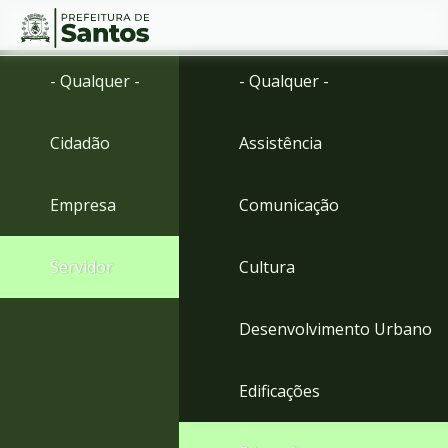
Ir
Conteúdo
- Qualquer -
- Qualquer -
para
o
conteúdo
Cidadão
Assistência
1
Ir
para
Empresa
Comunicação
o
menu
2
Servidor
Cultura
Ir
para
busca
Desenvolvimento Urbano
3
Ir
para
Edificações
o
rodapé