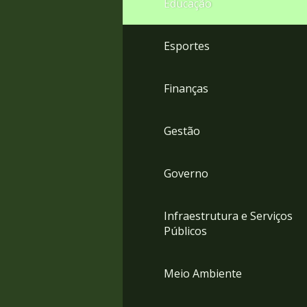
Educação
4
Acessibilidade
5
Esportes
Finanças
Gestão
Governo
Infraestrutura e Serviços
Públicos
Meio Ambiente