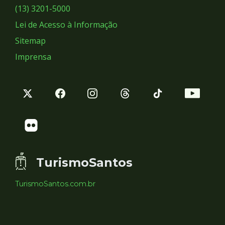
Sociais
(13) 3201-5000
Lei de Acesso à Informação
Sitemap
Imprensa
TurismoSantos
TurismoSantos.com.br