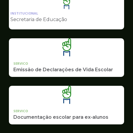
Ilustração
da
INSTITUCIONAL
pagina
Secretaria de Educação
de
Educação
SERVICO
Emissão de Declarações de Vida Escolar
SERVICO
Documentação escolar para ex-alunos