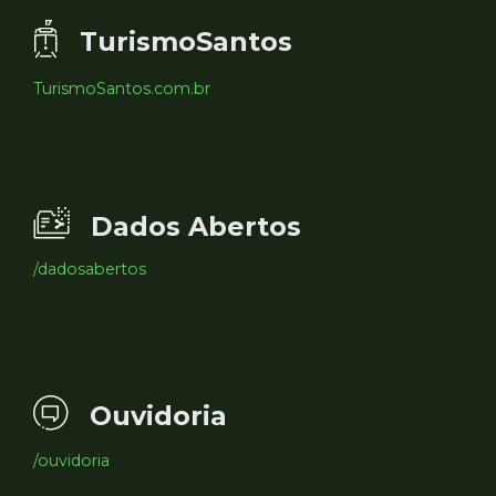
TurismoSantos
TurismoSantos.com.br
Dados Abertos
/dadosabertos
Ouvidoria
/ouvidoria