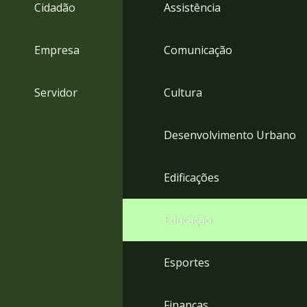
4
Cidadão
Assistência
Acessibilidade
5
Empresa
Comunicação
Servidor
Cultura
Desenvolvimento Urbano
Edificações
Educação
Esportes
Finanças