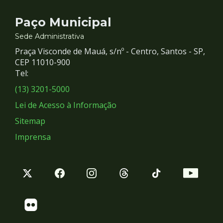
Contato
Paço Municipal
e
Sede Administrativa
Praça Visconde de Mauá, s/nº - Centro, Santos - SP,
Redes
CEP 11010-900
Tel:
Sociais
(13) 3201-5000
Lei de Acesso à Informação
Sitemap
Imprensa