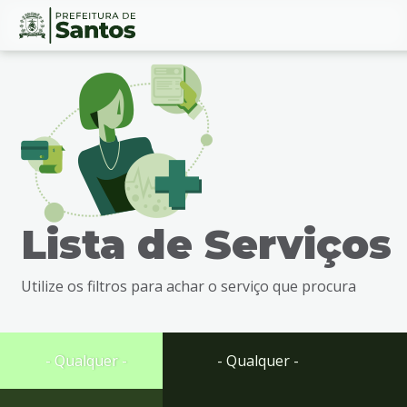
Ir
Conteúdo
para
o
conteúdo
1
Ir
para
o
menu
Lista de Serviços
2
Ir
para
Utilize os filtros para achar o serviço que procura
busca
3
Ir
para
- Qualquer -
- Qualquer -
o
rodapé