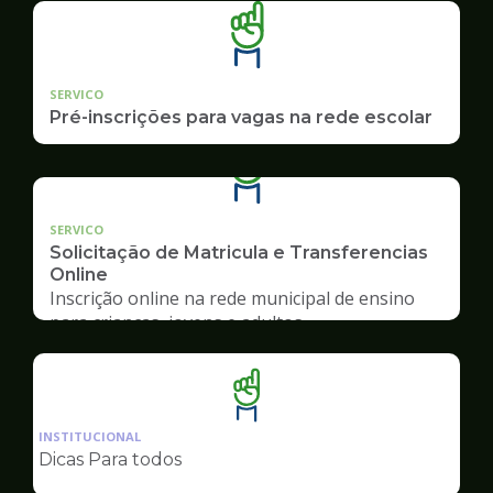
SERVICO
Pré-inscrições para vagas na rede escolar
SERVICO
Solicitação de Matricula e Transferencias
Online
Inscrição online na rede municipal de ensino
para crianças, jovens e adultos
Ilustração
da
INSTITUCIONAL
pagina
Dicas Para todos
de