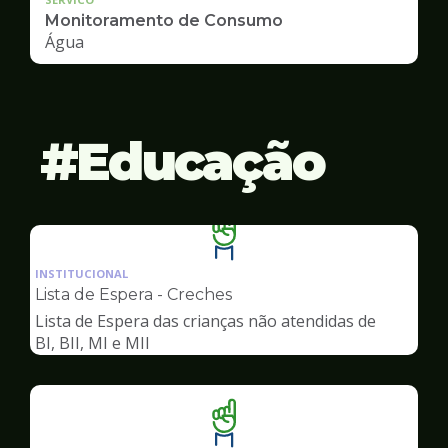
Monitoramento de Consumo
Água
Educação
Ilustração
da
INSTITUCIONAL
pagina
Lista de Espera - Creches
de
Lista de Espera das crianças não atendidas de
Educação
BI, BII, MI e MII
Ilustração