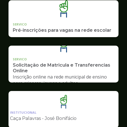
SERVICO
Pré-inscrições para vagas na rede escolar
SERVICO
Solicitação de Matricula e Transferencias
Online
Inscrição online na rede municipal de ensino
para crianças, jovens e adultos
Ilustração
da
INSTITUCIONAL
pagina
Caça Palavras - José Bonifácio
de