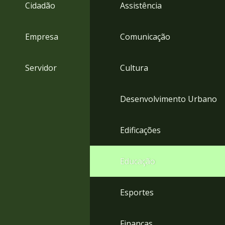
4
Cidadão
Assistência
Acessibilidade
5
Empresa
Comunicação
Servidor
Cultura
Desenvolvimento Urbano
Edificações
Educação
Esportes
Finanças