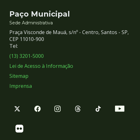
Contato
Paço Municipal
e
Sede Administrativa
Praça Visconde de Mauá, s/nº - Centro, Santos - SP,
Redes
CEP 11010-900
Tel:
Sociais
(13) 3201-5000
Lei de Acesso à Informação
Sitemap
Imprensa