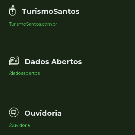
TurismoSantos
TurismoSantos.com.br
Dados Abertos
/dadosabertos
Ouvidoria
/ouvidoria