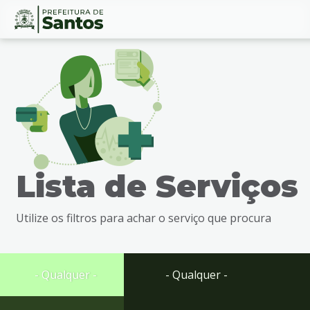
Ir
Conteúdo
para
o
conteúdo
1
Ir
para
o
menu
Lista de Serviços
2
Ir
para
Utilize os filtros para achar o serviço que procura
busca
3
Ir
para
- Qualquer -
- Qualquer -
o
rodapé