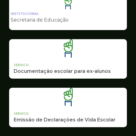
Ilustração
da
INSTITUCIONAL
pagina
Secretaria de Educação
de
Educação
SERVICO
Documentação escolar para ex-alunos
SERVICO
Emissão de Declarações de Vida Escolar