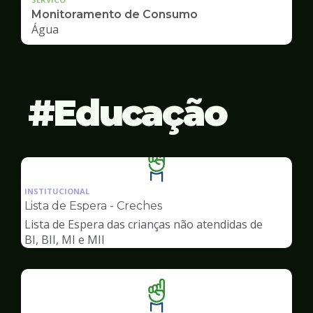
Monitoramento de Consumo
Água
Educação
Ilustração
da
INSTITUCIONAL
pagina
Lista de Espera - Creches
de
Lista de Espera das crianças não atendidas de
Educação
BI, BII, MI e MII
Ilustração