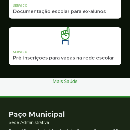
SERVICO
Documentação escolar para ex-alunos
SERVICO
Pré-inscrições para vagas na rede escolar
Mais Saúde
Contato
Paço Municipal
e
Sede Administrativa