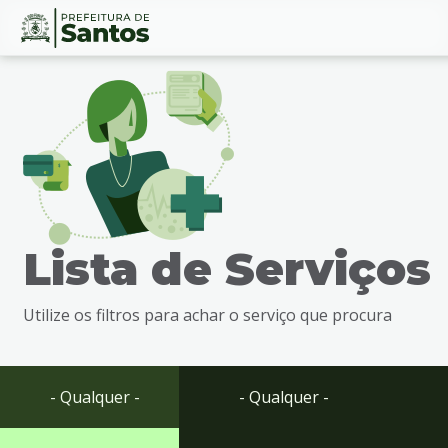
Ir
Conteúdo
para
o
conteúdo
1
Ir
para
o
menu
Lista de Serviços
2
Ir
para
Utilize os filtros para achar o serviço que procura
busca
3
Ir
para
- Qualquer -
- Qualquer -
o
rodapé