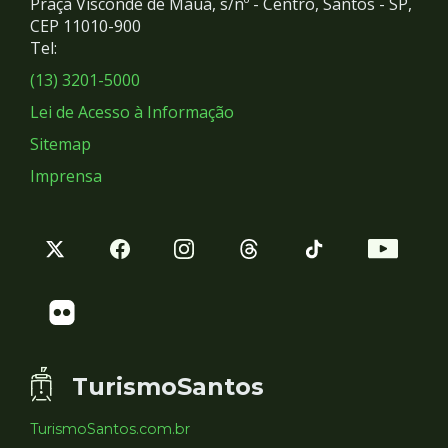
Praça Visconde de Mauá, s/nº - Centro, Santos - SP,
Redes
CEP 11010-900
Tel:
Sociais
(13) 3201-5000
Lei de Acesso à Informação
Sitemap
Imprensa
TurismoSantos
TurismoSantos.com.br