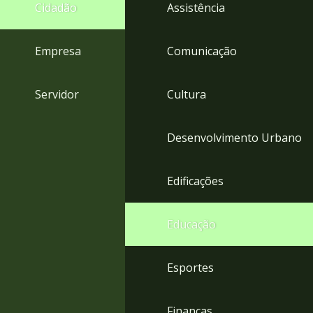
4
Cidadão
Assistência
Acessibilidade
5
Empresa
Comunicação
Servidor
Cultura
Desenvolvimento Urbano
Edificações
Educação
Esportes
Finanças