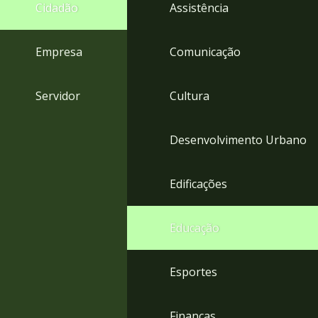
4
Cidadão
Assistência
Acessibilidade
5
Empresa
Comunicação
Servidor
Cultura
Desenvolvimento Urbano
Edificações
Educação
Esportes
Finanças