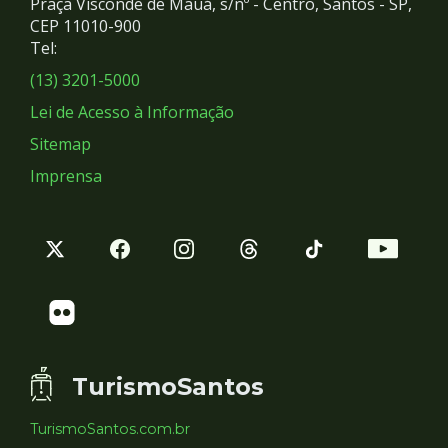
Praça Visconde de Mauá, s/nº - Centro, Santos - SP,
Redes
CEP 11010-900
Tel:
Sociais
(13) 3201-5000
Lei de Acesso à Informação
Sitemap
Imprensa
TurismoSantos
TurismoSantos.com.br