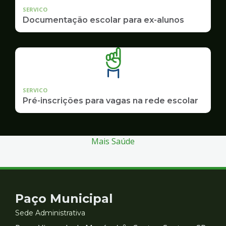
SERVICO
Documentação escolar para ex-alunos
SERVICO
Pré-inscrições para vagas na rede escolar
Mais Saúde
Contato
Paço Municipal
e
Sede Administrativa