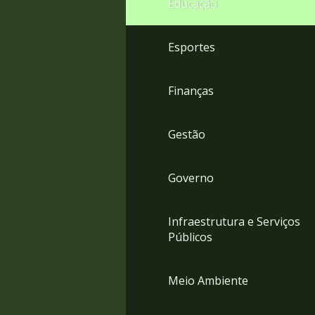
Educação
4
Acessibilidade
5
Esportes
Finanças
Gestão
Governo
Infraestrutura e Serviços
Públicos
Meio Ambiente