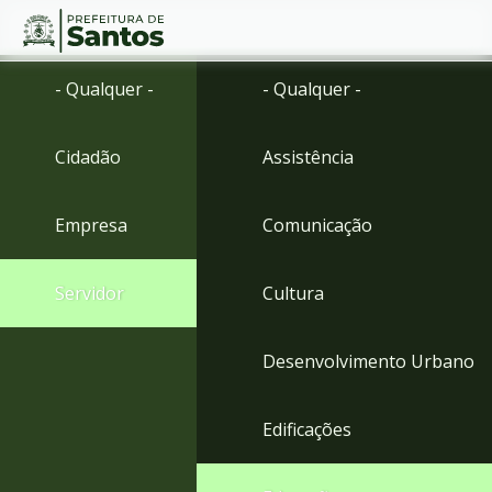
Ir
Conteúdo
- Qualquer -
- Qualquer -
para
o
conteúdo
Cidadão
Assistência
1
Ir
para
Empresa
Comunicação
o
menu
2
Servidor
Cultura
Ir
para
busca
Desenvolvimento Urbano
3
Ir
para
Edificações
o
rodapé