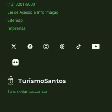
Sociais
(13) 3201-5000
Lei de Acesso à Informação
Sitemap
Imprensa
TurismoSantos
TurismoSantos.com.br