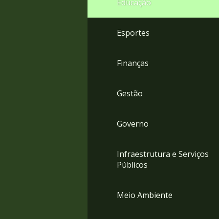
Educação
4
Acessibilidade
5
Esportes
Finanças
Gestão
Governo
Infraestrutura e Serviços
Públicos
Meio Ambiente