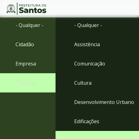
Ir
Conteúdo
- Qualquer -
- Qualquer -
para
o
conteúdo
Cidadão
Assistência
1
Ir
para
Empresa
Comunicação
o
menu
2
Servidor
Cultura
Ir
para
busca
Desenvolvimento Urbano
3
Ir
para
Edificações
o
rodapé