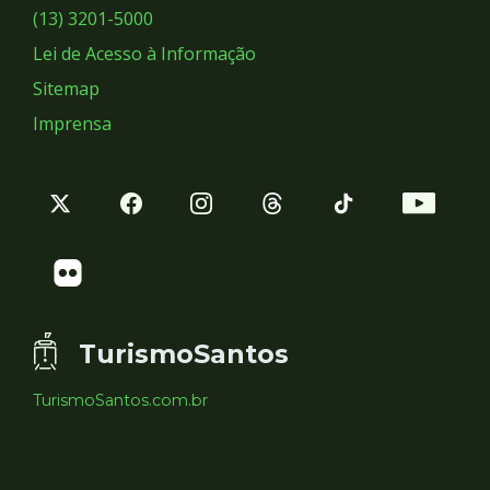
Sociais
(13) 3201-5000
Lei de Acesso à Informação
Sitemap
Imprensa
TurismoSantos
TurismoSantos.com.br