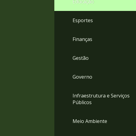
Educação
4
Acessibilidade
5
Esportes
Finanças
Gestão
Governo
Infraestrutura e Serviços
Públicos
Meio Ambiente