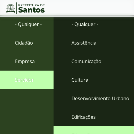
Ir
Conteúdo
- Qualquer -
- Qualquer -
para
o
conteúdo
Cidadão
Assistência
1
Ir
para
Empresa
Comunicação
o
menu
2
Servidor
Cultura
Ir
para
busca
Desenvolvimento Urbano
3
Ir
para
Edificações
o
rodapé