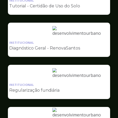
INSTITUCIONAL
pagina
Tutorial - Certidão de Uso do Solo
de
Desenvolvimento
Urbano
Ilustração
da
INSTITUCIONAL
pagina
Diagnóstico Geral - RenovaSantos
de
Desenvolvimento
Urbano
Ilustração
da
INSTITUCIONAL
pagina
Regularização fundiária
de
Desenvolvimento
Urbano
Ilustração