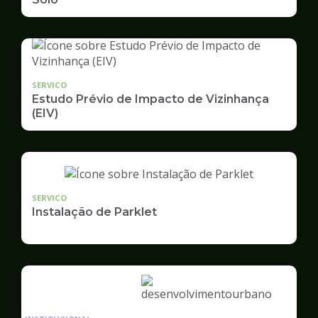
SERVICO
Estudo Prévio de Impacto de Vizinhança
(EIV)
SERVICO
Instalação de Parklet
Ilustração
da