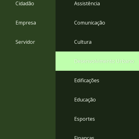
4
Cidadão
Assistência
Acessibilidade
5
Empresa
Comunicação
Servidor
Cultura
Desenvolvimento Urbano
Edificações
Educação
Esportes
Finanças