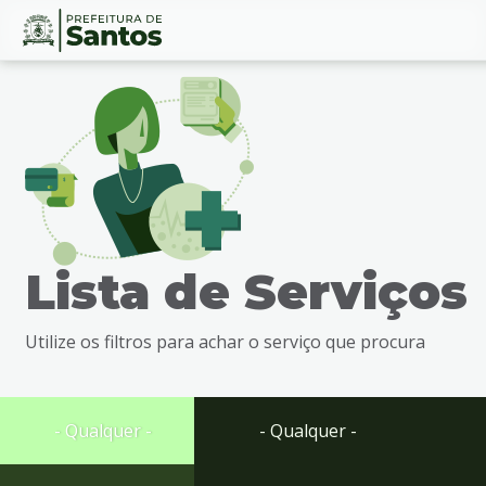
Ir
Conteúdo
para
o
conteúdo
1
Ir
para
o
menu
Lista de Serviços
2
Ir
para
Utilize os filtros para achar o serviço que procura
busca
3
Ir
para
- Qualquer -
- Qualquer -
o
rodapé