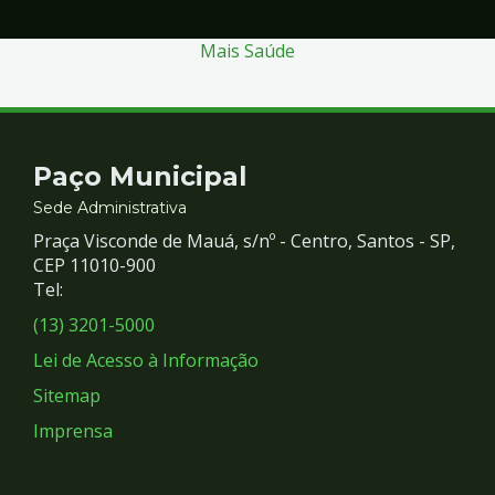
Mais Saúde
Contato
Paço Municipal
e
Sede Administrativa
Praça Visconde de Mauá, s/nº - Centro, Santos - SP,
Redes
CEP 11010-900
Tel:
Sociais
(13) 3201-5000
Lei de Acesso à Informação
Sitemap
Imprensa