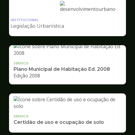
Ilustração
da
INSTITUCIONAL
pagina
Legislação Urbanística
de
Desenvolvimento
Urbano
SERVICO
Plano Municipal de Habitação Ed. 2008
Edição 2008
SERVICO
Certidão de uso e ocupação de solo