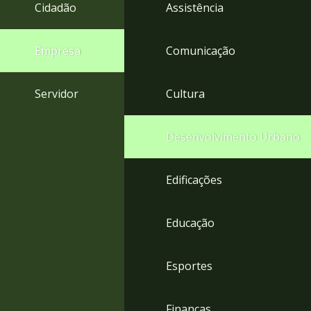
4
Cidadão
Assistência
Acessibilidade
5
Empresa
Comunicação
Servidor
Cultura
Desenvolvimento Urbano
Edificações
Educação
Esportes
Finanças