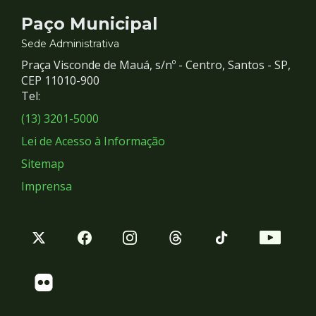
Contato
Paço Municipal
e
Sede Administrativa
Praça Visconde de Mauá, s/nº - Centro, Santos - SP,
Redes
CEP 11010-900
Tel:
Sociais
(13) 3201-5000
Lei de Acesso à Informação
Sitemap
Imprensa