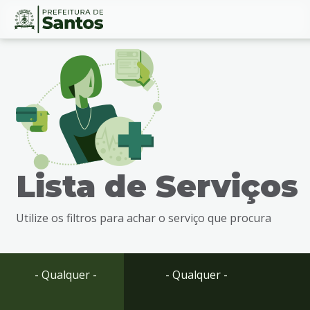
Ir
Conteúdo
para
o
conteúdo
1
Ir
para
o
menu
Lista de Serviços
2
Ir
para
Utilize os filtros para achar o serviço que procura
busca
3
Ir
para
- Qualquer -
- Qualquer -
o
rodapé