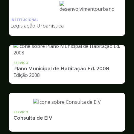
Ilustração
da
INSTITUCIONAL
pagina
Legislação Urbanística
de
Desenvolvimento
Urbano
SERVICO
Plano Municipal de Habitação Ed. 2008
Edição 2008
SERVICO
Consulta de EIV