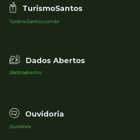
TurismoSantos
TurismoSantos.com.br
Dados Abertos
/dadosabertos
Ouvidoria
/ouvidoria