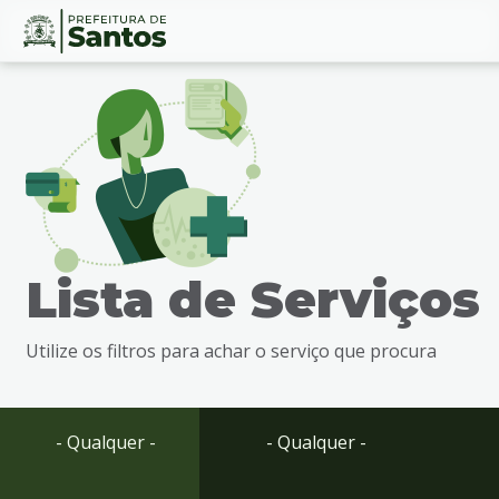
Ir
Conteúdo
para
o
conteúdo
1
Ir
para
o
menu
Lista de Serviços
2
Ir
para
Utilize os filtros para achar o serviço que procura
busca
3
Ir
para
- Qualquer -
- Qualquer -
o
rodapé