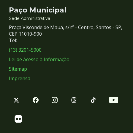
Contato
Paço Municipal
e
Sede Administrativa
Praça Visconde de Mauá, s/nº - Centro, Santos - SP,
Redes
CEP 11010-900
Tel:
Sociais
(13) 3201-5000
Lei de Acesso à Informação
Sitemap
Imprensa