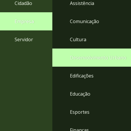
4
Cidadão
Assistência
Acessibilidade
5
Empresa
Comunicação
Servidor
Cultura
Desenvolvimento Urbano
Edificações
Educação
Esportes
Finanças