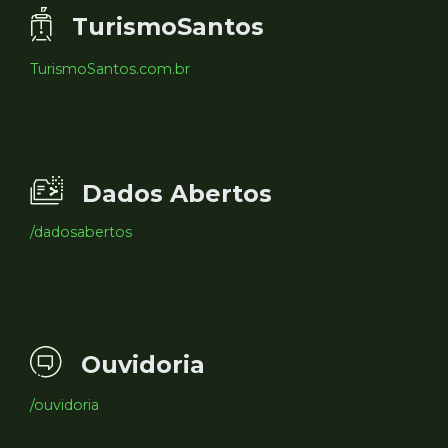
TurismoSantos
TurismoSantos.com.br
Dados Abertos
/dadosabertos
Ouvidoria
/ouvidoria