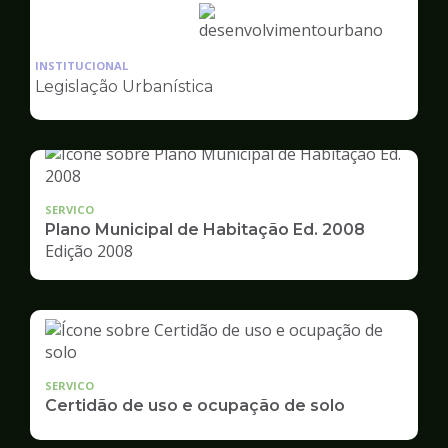
Ilustração
da
INSTITUCIONAL
pagina
Legislação Urbanística
de
Desenvolvimento
Urbano
SERVICO
Plano Municipal de Habitação Ed. 2008
Edição 2008
SERVICO
Certidão de uso e ocupação de solo