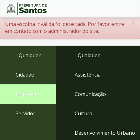
Ir
Conteúdo
×
Menssagem de erro
Uma escolha inválida foi detectada. Por favor entre
para
em contato com o administrador do site.
o
conteúdo
1
Ir
- Qualquer -
- Qualquer -
para
o
menu
Cidadão
Assistência
2
Ir
Empresa
Comunicação
para
busca
3
Servidor
Cultura
Ir
para
o
Desenvolvimento Urbano
rodapé