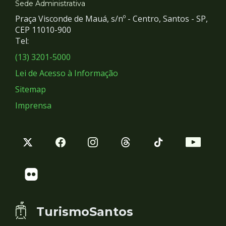
e
Sede Administrativa
Praça Visconde de Mauá, s/nº - Centro, Santos - SP,
Redes
CEP 11010-900
Tel:
Sociais
(13) 3201-5000
Lei de Acesso à Informação
Sitemap
Imprensa
TurismoSantos