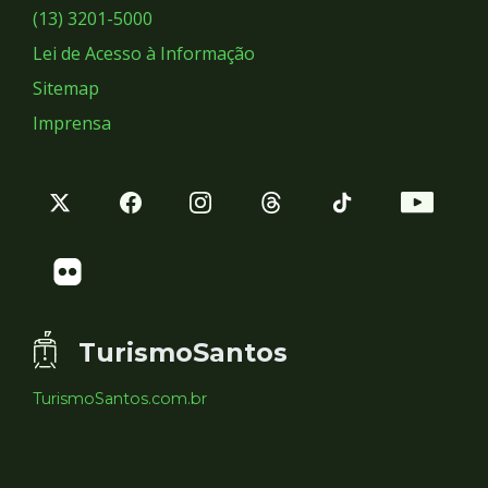
Sociais
(13) 3201-5000
Lei de Acesso à Informação
Sitemap
Imprensa
TurismoSantos
TurismoSantos.com.br