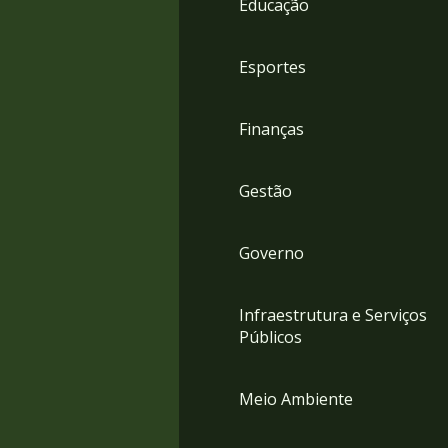
Educação
4
Acessibilidade
5
Esportes
Finanças
Gestão
Governo
Infraestrutura e Serviços
Públicos
Meio Ambiente