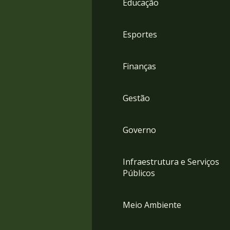
Educação
4
Acessibilidade
5
Esportes
Finanças
Gestão
Governo
Infraestrutura e Serviços
Públicos
Meio Ambiente