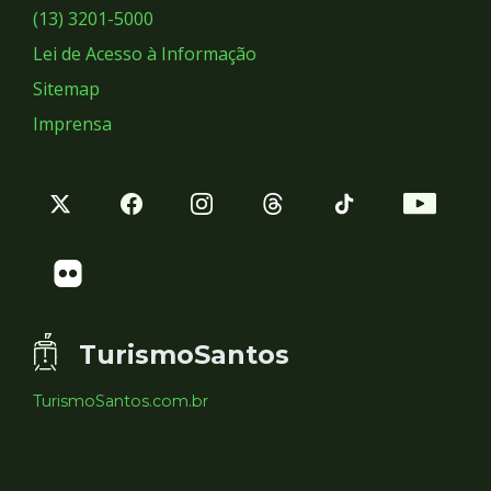
Sociais
(13) 3201-5000
Lei de Acesso à Informação
Sitemap
Imprensa
TurismoSantos
TurismoSantos.com.br