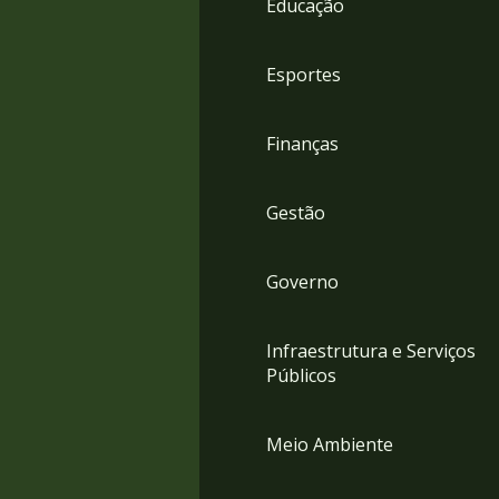
Educação
4
Acessibilidade
5
Esportes
Finanças
Gestão
Governo
Infraestrutura e Serviços
Públicos
Meio Ambiente