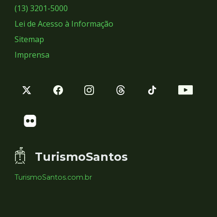
Sociais
(13) 3201-5000
Lei de Acesso à Informação
Sitemap
Imprensa
TurismoSantos
TurismoSantos.com.br