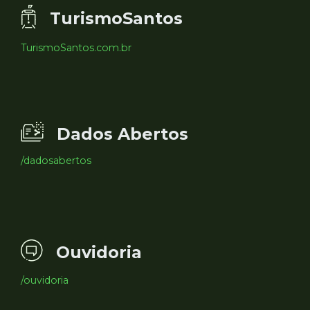
TurismoSantos
TurismoSantos.com.br
Dados Abertos
/dadosabertos
Ouvidoria
/ouvidoria