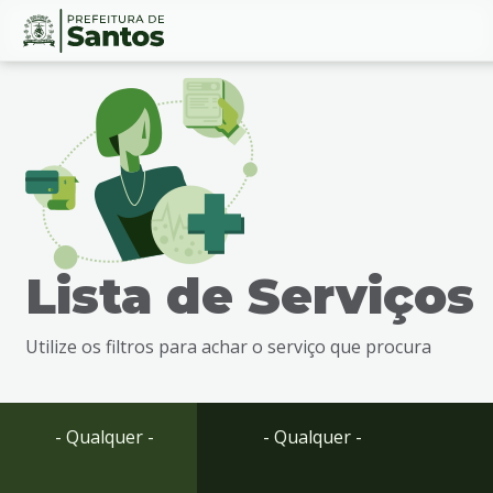
Ir
Conteúdo
para
o
conteúdo
1
Ir
para
o
menu
Lista de Serviços
2
Ir
para
Utilize os filtros para achar o serviço que procura
busca
3
Ir
para
- Qualquer -
- Qualquer -
o
rodapé