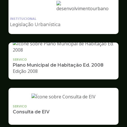
Ilustração
da
INSTITUCIONAL
pagina
Legislação Urbanística
de
Desenvolvimento
Urbano
SERVICO
Plano Municipal de Habitação Ed. 2008
Edição 2008
SERVICO
Consulta de EIV