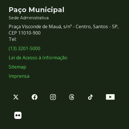
Contato
Paço Municipal
e
Sede Administrativa
Praça Visconde de Mauá, s/nº - Centro, Santos - SP,
Redes
CEP 11010-900
Tel:
Sociais
(13) 3201-5000
Lei de Acesso à Informação
Sitemap
Imprensa