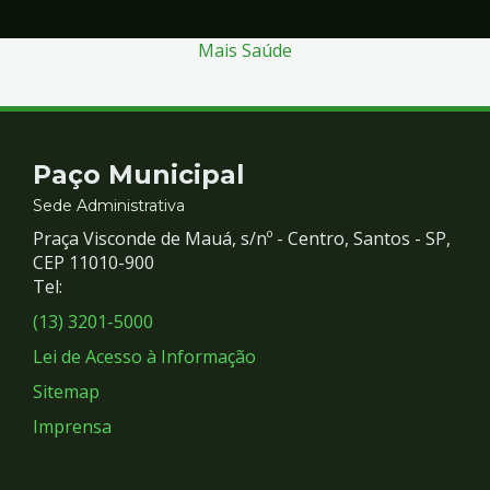
Mais Saúde
Contato
Paço Municipal
e
Sede Administrativa
Praça Visconde de Mauá, s/nº - Centro, Santos - SP,
Redes
CEP 11010-900
Tel:
Sociais
(13) 3201-5000
Lei de Acesso à Informação
Sitemap
Imprensa