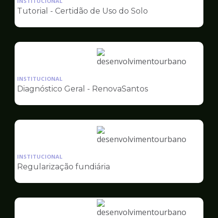
INSTITUCIONAL
pagina
Tutorial - Certidão de Uso do Solo
de
Desenvolvimento
Urbano
Ilustração
da
INSTITUCIONAL
pagina
Diagnóstico Geral - RenovaSantos
de
Desenvolvimento
Urbano
Ilustração
da
INSTITUCIONAL
pagina
Regularização fundiária
de
Desenvolvimento
Urbano
Ilustração