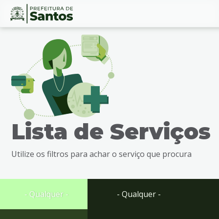
Ir
Conteúdo
para
o
conteúdo
1
Ir
para
o
menu
Lista de Serviços
2
Ir
para
Utilize os filtros para achar o serviço que procura
busca
3
Ir
para
- Qualquer -
- Qualquer -
o
rodapé