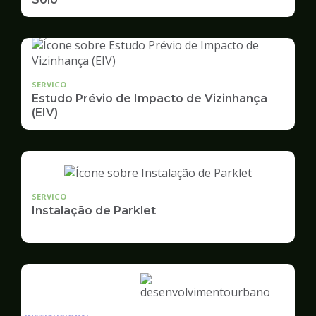
SERVICO
Estudo Prévio de Impacto de Vizinhança
(EIV)
SERVICO
Instalação de Parklet
Ilustração
da