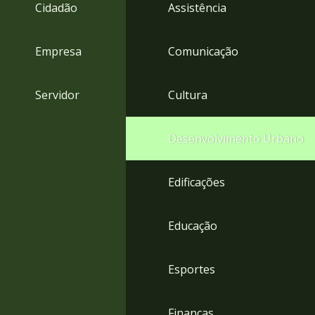
4
Cidadão
Assistência
Acessibilidade
5
Empresa
Comunicação
Servidor
Cultura
Desenvolvimento Urbano
Edificações
Educação
Esportes
Finanças