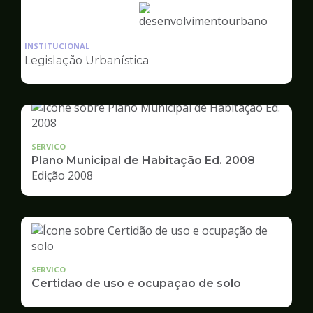
Ilustração
da
INSTITUCIONAL
pagina
Legislação Urbanística
de
Desenvolvimento
Urbano
SERVICO
Plano Municipal de Habitação Ed. 2008
Edição 2008
SERVICO
Certidão de uso e ocupação de solo