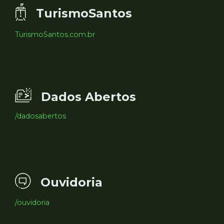
TurismoSantos
TurismoSantos.com.br
Dados Abertos
/dadosabertos
Ouvidoria
/ouvidoria