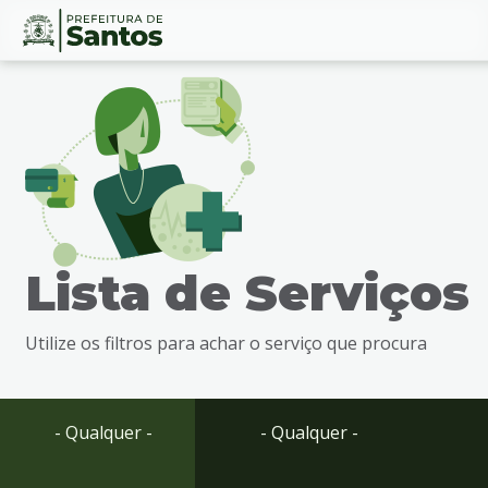
Ir
Conteúdo
para
o
conteúdo
1
Ir
para
o
menu
Lista de Serviços
2
Ir
para
Utilize os filtros para achar o serviço que procura
busca
3
Ir
para
- Qualquer -
- Qualquer -
o
rodapé