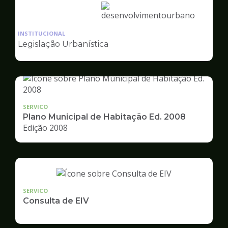
Ilustração
da
INSTITUCIONAL
pagina
Legislação Urbanística
de
Desenvolvimento
Urbano
SERVICO
Plano Municipal de Habitação Ed. 2008
Edição 2008
SERVICO
Consulta de EIV