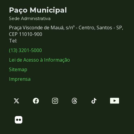
Contato
Paço Municipal
e
Sede Administrativa
Praça Visconde de Mauá, s/nº - Centro, Santos - SP,
Redes
CEP 11010-900
Tel:
Sociais
(13) 3201-5000
Lei de Acesso à Informação
Sitemap
Imprensa