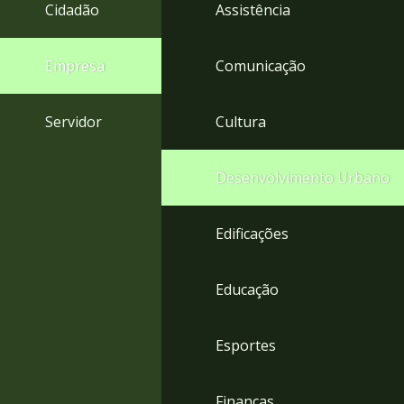
4
Cidadão
Assistência
Acessibilidade
5
Empresa
Comunicação
Servidor
Cultura
Desenvolvimento Urbano
Edificações
Educação
Esportes
Finanças