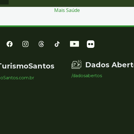
Mais Saúde
Dados Abert
TurismoSantos
/dadosabertos
moSantos.com.br