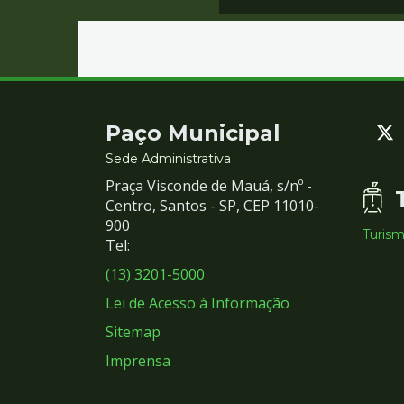
Contato
Paço Municipal
e
Sede Administrativa
Praça Visconde de Mauá, s/nº -
Redes
Centro, Santos - SP, CEP 11010-
900
Turis
Sociais
Tel:
(13) 3201-5000
Lei de Acesso à Informação
Sitemap
Imprensa