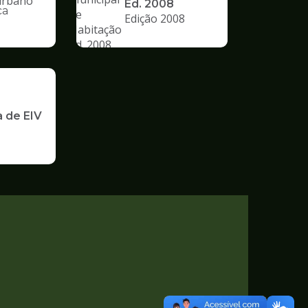
Ed. 2008
ca
Edição 2008
nto
a de EIV