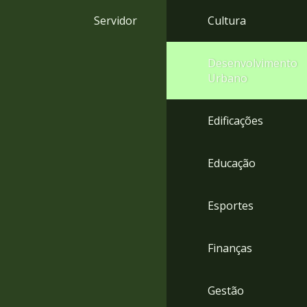
4
Servidor
Cultura
Acessibilidade
5
Desenvolvimento
Urbano
Edificações
Educação
Esportes
Finanças
Gestão