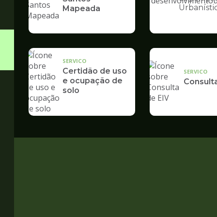
Ilustração
Urbanísti
Mapeada
da
pagina
de
Desenvolvime
Urbano
SERVICO
Certidão de uso
SERVICO
e ocupação de
Consult
solo