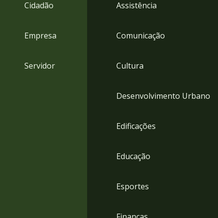
4
Cidadão
Assistência
Acessibilidade
5
Empresa
Comunicação
Servidor
Cultura
Desenvolvimento Urbano
Edificações
Educação
Esportes
Finanças