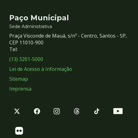
Contato
Paço Municipal
e
Sede Administrativa
Praça Visconde de Mauá, s/nº - Centro, Santos - SP,
Redes
CEP 11010-900
Tel:
Sociais
(13) 3201-5000
Lei de Acesso à Informação
Sitemap
Imprensa