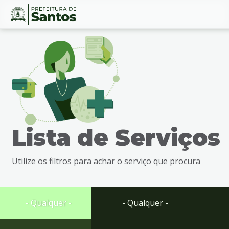
Ir
Conteúdo
para
o
conteúdo
1
Ir
para
o
menu
Lista de Serviços
2
Ir
para
Utilize os filtros para achar o serviço que procura
busca
3
Ir
para
- Qualquer -
- Qualquer -
o
rodapé