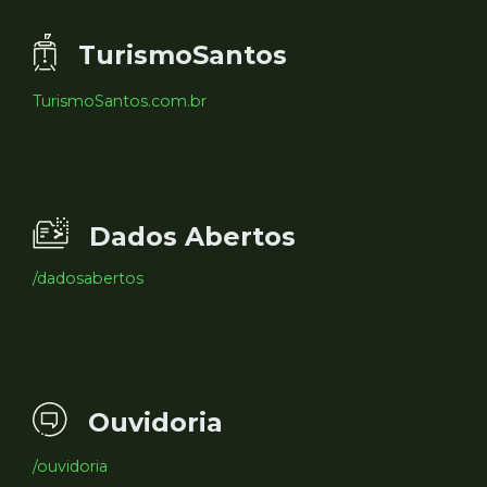
TurismoSantos
TurismoSantos.com.br
Dados Abertos
/dadosabertos
Ouvidoria
/ouvidoria