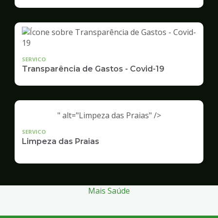
Infraestrutura
e
Serviços
Públicos
SERVICO
Transparência de Gastos - Covid-19
" alt="Limpeza das Praias" />
SERVICO
Limpeza das Praias
Mais Saúde