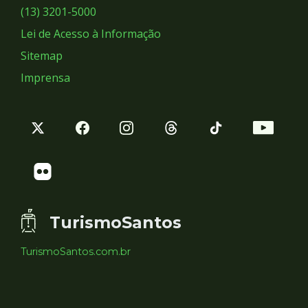
Sociais
(13) 3201-5000
Lei de Acesso à Informação
Sitemap
Imprensa
TurismoSantos
TurismoSantos.com.br