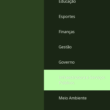
Educação
4
Acessibilidade
5
Esportes
Finanças
Gestão
Governo
Infraestrutura e Serviços
Públicos
Meio Ambiente