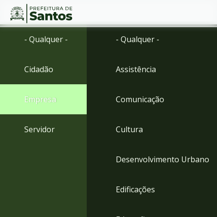
Ir
Conteúdo
- Qualquer -
- Qualquer -
para
o
conteúdo
Cidadão
Assistência
1
Ir
para
Empresa
Comunicação
o
menu
2
Servidor
Cultura
Ir
para
busca
Desenvolvimento Urbano
3
Ir
para
Edificações
o
rodapé