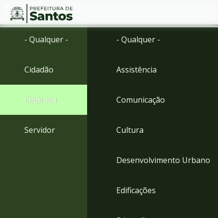
Ir
Conteúdo
- Qualquer -
- Qualquer -
para
o
conteúdo
Cidadão
Assistência
1
Ir
para
Empresa
Comunicação
o
menu
2
Servidor
Cultura
Ir
para
busca
Desenvolvimento Urbano
3
Ir
para
Edificações
o
rodapé