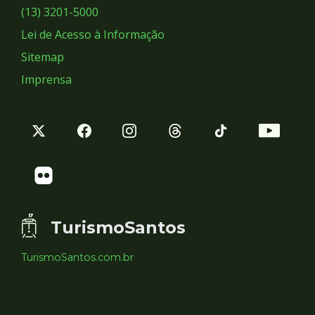
Sociais
(13) 3201-5000
Lei de Acesso à Informação
Sitemap
Imprensa
TurismoSantos
TurismoSantos.com.br