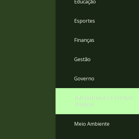
Educação
4
Acessibilidade
5
Esportes
Finanças
Gestão
Governo
Infraestrutura e Serviços
Públicos
Meio Ambiente