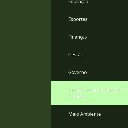
Educação
4
Acessibilidade
5
Esportes
Finanças
Gestão
Governo
Infraestrutura e Serviços
Públicos
Meio Ambiente