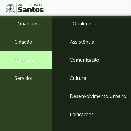
Ir
Conteúdo
- Qualquer -
- Qualquer -
para
o
conteúdo
Cidadão
Assistência
1
Ir
para
Empresa
Comunicação
o
menu
2
Servidor
Cultura
Ir
para
busca
Desenvolvimento Urbano
3
Ir
para
Edificações
o
rodapé