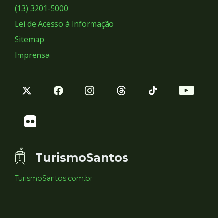
Sociais
(13) 3201-5000
Lei de Acesso à Informação
Sitemap
Imprensa
TurismoSantos
TurismoSantos.com.br