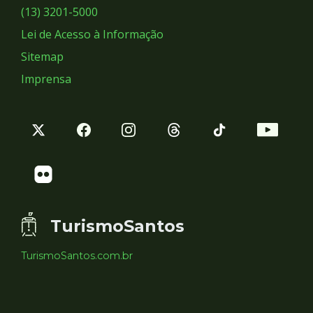
Sociais
(13) 3201-5000
Lei de Acesso à Informação
Sitemap
Imprensa
TurismoSantos
TurismoSantos.com.br