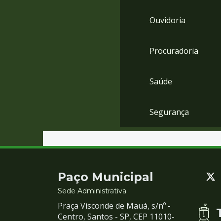
Ouvidoria
Procuradoria
Saúde
Segurança
Contato
Paço Municipal
e
Sede Administrativa
Praça Visconde de Mauá, s/nº -
Redes
Centro, Santos - SP, CEP 11010-