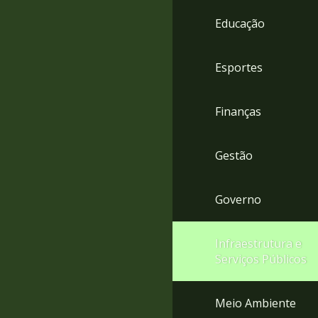
4
Educação
Acessibilidade
5
Esportes
Finanças
Gestão
Governo
Infraestrutura e
Serviços Públicos
Meio Ambiente