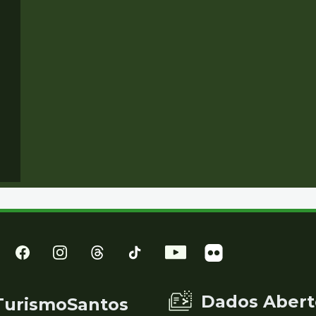
Dados Abert
TurismoSantos