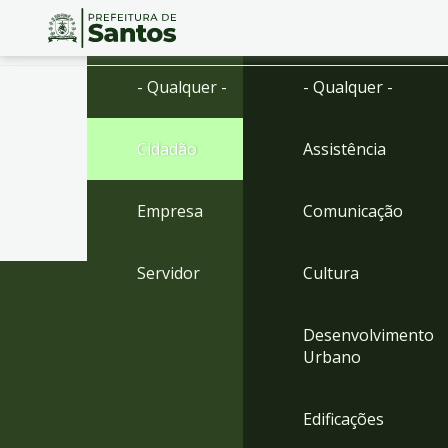
Ir
Conteúdo
- Qualquer -
- Qualquer -
para
o
conteúdo
Cidadão
Assistência
1
Ir
para
Empresa
Comunicação
o
menu
2
Servidor
Cultura
Ir
para
busca
Desenvolvimento
3
Urbano
Ir
para
o
Edificações
rodapé