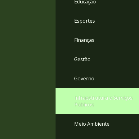
Educação
4
Acessibilidade
5
Esportes
Finanças
Gestão
Governo
Infraestrutura e Serviços
Públicos
Meio Ambiente