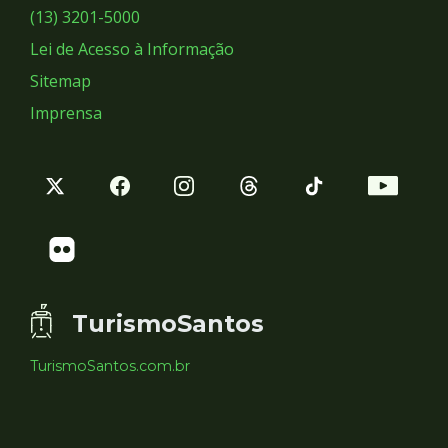
Sociais
(13) 3201-5000
Lei de Acesso à Informação
Sitemap
Imprensa
TurismoSantos
TurismoSantos.com.br