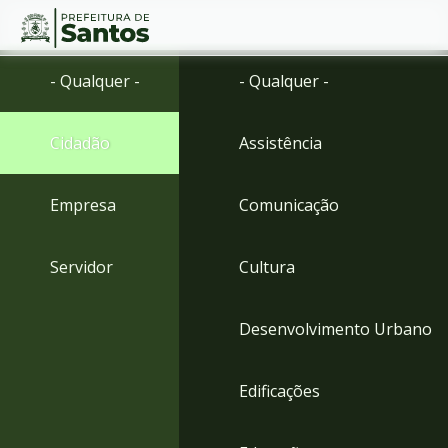
Ir
Conteúdo
- Qualquer -
- Qualquer -
para
o
conteúdo
Cidadão
Assistência
1
Ir
para
Empresa
Comunicação
o
menu
2
Servidor
Cultura
Ir
para
busca
Desenvolvimento Urbano
3
Ir
para
Edificações
o
rodapé