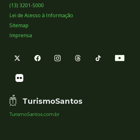
Sociais
(13) 3201-5000
Lei de Acesso à Informação
Sitemap
Imprensa
TurismoSantos
TurismoSantos.com.br