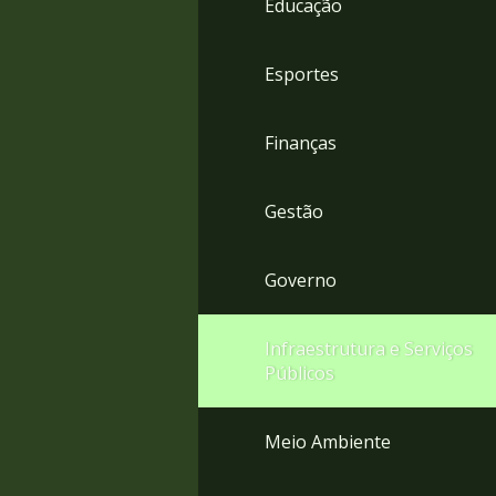
Educação
4
Acessibilidade
5
Esportes
Finanças
Gestão
Governo
Infraestrutura e Serviços
Públicos
Meio Ambiente