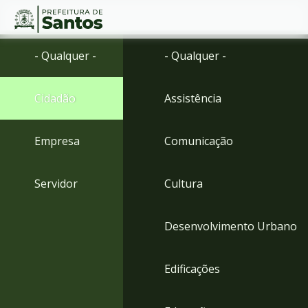
Ir
Conteúdo
- Qualquer -
- Qualquer -
para
o
conteúdo
Cidadão
Assistência
1
Ir
para
Empresa
Comunicação
o
menu
2
Servidor
Cultura
Ir
para
busca
Desenvolvimento Urbano
3
Ir
para
Edificações
o
rodapé