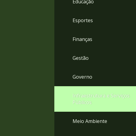
Educação
4
Acessibilidade
5
Esportes
Finanças
Gestão
Governo
Infraestrutura e Serviços
Públicos
Meio Ambiente