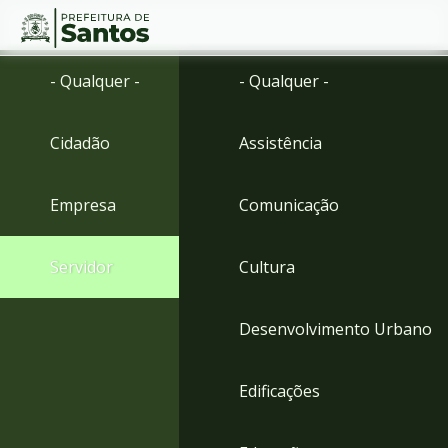
Ir
Conteúdo
- Qualquer -
- Qualquer -
para
o
conteúdo
Cidadão
Assistência
1
Ir
para
Empresa
Comunicação
o
menu
2
Servidor
Cultura
Ir
para
busca
Desenvolvimento Urbano
3
Ir
para
Edificações
o
rodapé