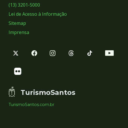
Sociais
(13) 3201-5000
Lei de Acesso à Informação
Sitemap
Imprensa
TurismoSantos
TurismoSantos.com.br