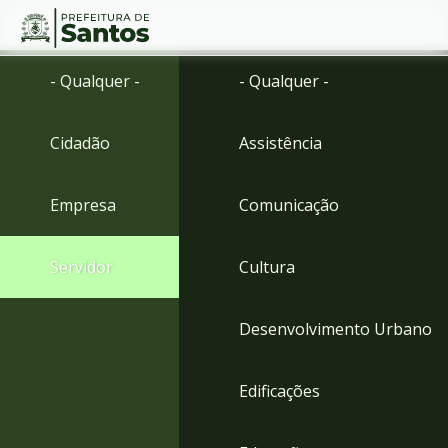
Ir
Conteúdo
- Qualquer -
- Qualquer -
para
o
conteúdo
Cidadão
Assistência
1
Ir
para
Empresa
Comunicação
o
menu
2
Servidor
Cultura
Ir
para
busca
Desenvolvimento Urbano
3
Ir
para
Edificações
o
rodapé