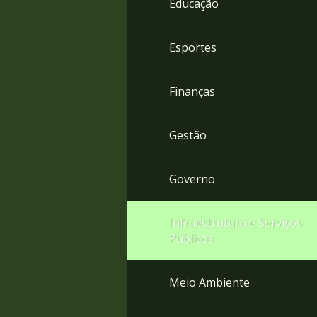
Educação
4
Acessibilidade
5
Esportes
Finanças
Gestão
Governo
Infraestrutura e Serviços
Públicos
Meio Ambiente