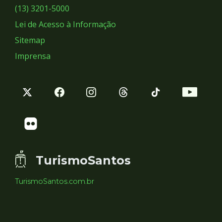
Sociais
(13) 3201-5000
Lei de Acesso à Informação
Sitemap
Imprensa
TurismoSantos
TurismoSantos.com.br