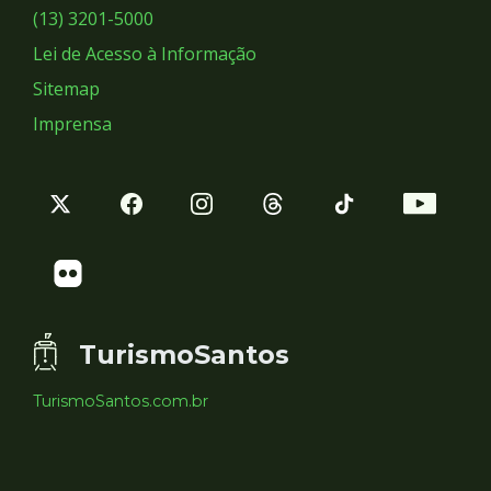
Sociais
(13) 3201-5000
Lei de Acesso à Informação
Sitemap
Imprensa
TurismoSantos
TurismoSantos.com.br