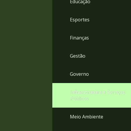
Educação
4
Acessibilidade
5
Esportes
Finanças
Gestão
Governo
Infraestrutura e Serviços
Públicos
Meio Ambiente