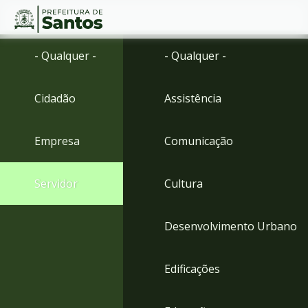
Ir
Conteúdo
- Qualquer -
- Qualquer -
para
o
conteúdo
Cidadão
Assistência
1
Ir
para
Empresa
Comunicação
o
menu
2
Servidor
Cultura
Ir
para
busca
Desenvolvimento Urbano
3
Ir
para
Edificações
o
rodapé