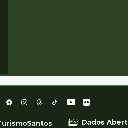
Dados Abert
TurismoSantos