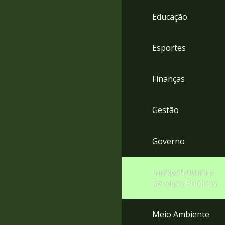
4
Educação
Acessibilidade
5
Esportes
Finanças
Gestão
Governo
Infraestrutura e
Serviços Públicos
Meio Ambiente