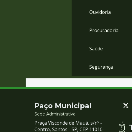
Ouvidoria
Procuradoria
Saúde
Segurança
Contato
Paço Municipal
e
Sede Administrativa
Praça Visconde de Mauá, s/nº -
Redes
Centro, Santos - SP, CEP 11010-