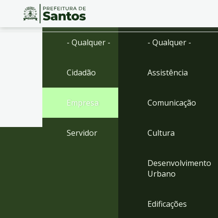
Ir
Conteúdo
- Qualquer -
- Qualquer -
para
o
conteúdo
Cidadão
Assistência
1
Ir
para
Empresa
Comunicação
o
menu
2
Servidor
Cultura
Ir
para
busca
Desenvolvimento
3
Urbano
Ir
para
o
Edificações
rodapé