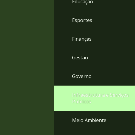
Educação
4
Acessibilidade
5
Esportes
Finanças
Gestão
Governo
Infraestrutura e Serviços
Públicos
Meio Ambiente