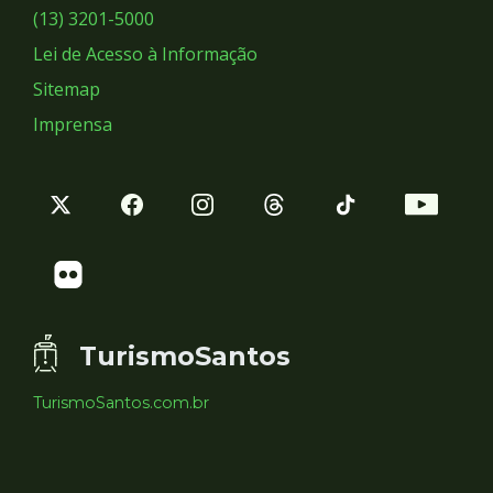
Sociais
(13) 3201-5000
Lei de Acesso à Informação
Sitemap
Imprensa
TurismoSantos
TurismoSantos.com.br