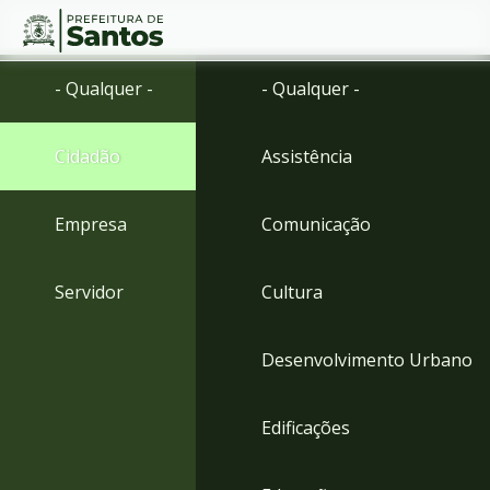
Ir
Conteúdo
- Qualquer -
- Qualquer -
para
o
conteúdo
Cidadão
Assistência
1
Ir
para
Empresa
Comunicação
o
menu
2
Servidor
Cultura
Ir
para
busca
Desenvolvimento Urbano
3
Ir
para
Edificações
o
rodapé