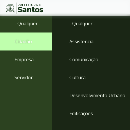
Ir
Conteúdo
- Qualquer -
- Qualquer -
para
o
conteúdo
Cidadão
Assistência
1
Ir
para
Empresa
Comunicação
o
menu
2
Servidor
Cultura
Ir
para
busca
Desenvolvimento Urbano
3
Ir
para
Edificações
o
rodapé