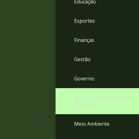
Educação
4
Acessibilidade
5
Esportes
Finanças
Gestão
Governo
Infraestrutura e Serviços
Públicos
Meio Ambiente