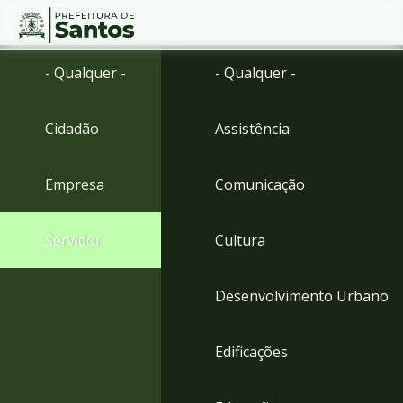
Ir
Conteúdo
- Qualquer -
- Qualquer -
para
o
conteúdo
Cidadão
Assistência
1
Ir
para
Empresa
Comunicação
o
menu
2
Servidor
Cultura
Ir
para
busca
Desenvolvimento Urbano
3
Ir
para
Edificações
o
rodapé