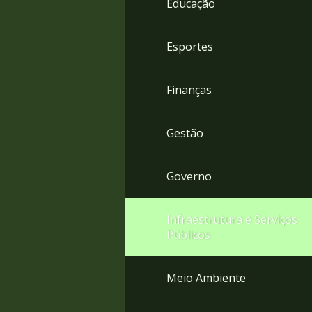
Educação
4
Acessibilidade
5
Esportes
Finanças
Gestão
Governo
Infraestrutura e Serviços
Públicos
Meio Ambiente