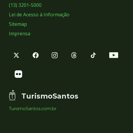
Sociais
(13) 3201-5000
Lei de Acesso à Informação
Sitemap
Imprensa
TurismoSantos
TurismoSantos.com.br