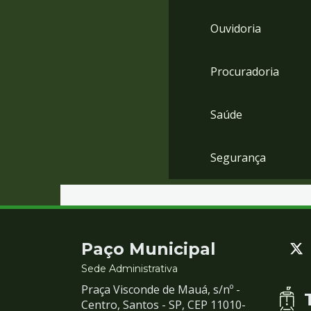
Ouvidoria
Procuradoria
Saúde
Segurança
Contato
Paço Municipal
e
Sede Administrativa
Praça Visconde de Mauá, s/nº -
Redes
Centro, Santos - SP, CEP 11010-