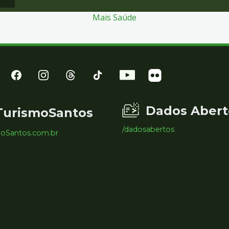
Mais Saúde
Dados Abert
TurismoSantos
/dadosabertos
moSantos.com.br