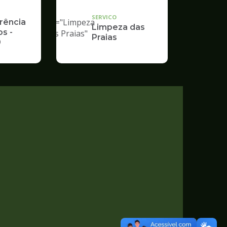
"
SERVICO
alt="Limpeza
rência
Limpeza das
s -
das Praias"
Praias
9
/>