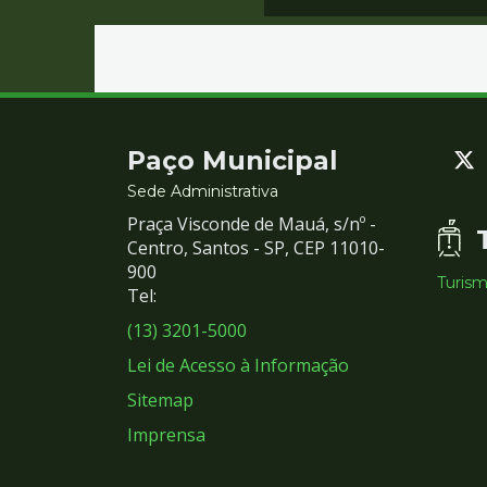
Contato
Paço Municipal
e
Sede Administrativa
Praça Visconde de Mauá, s/nº -
Redes
Centro, Santos - SP, CEP 11010-
900
Turis
Sociais
Tel:
(13) 3201-5000
Lei de Acesso à Informação
Sitemap
Imprensa