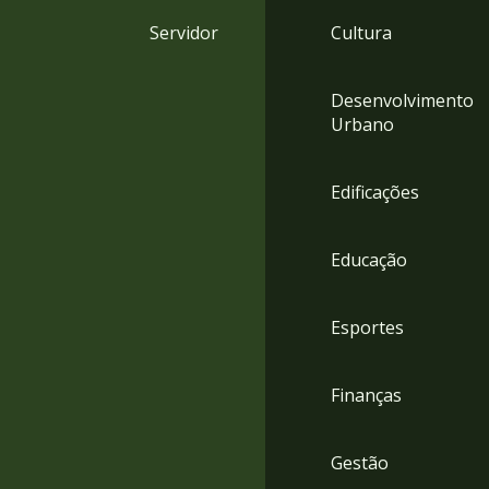
4
Servidor
Cultura
Acessibilidade
5
Desenvolvimento
Urbano
Edificações
Educação
Esportes
Finanças
Gestão