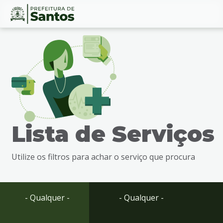
Ir
Conteúdo
para
o
conteúdo
1
Ir
para
o
menu
Lista de Serviços
2
Ir
para
Utilize os filtros para achar o serviço que procura
busca
3
Ir
para
- Qualquer -
- Qualquer -
o
rodapé