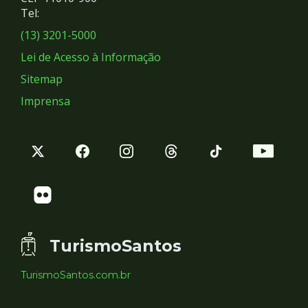
Redes
Tel:
Sociais
(13) 3201-5000
Lei de Acesso à Informação
Sitemap
Imprensa
TurismoSantos
TurismoSantos.com.br