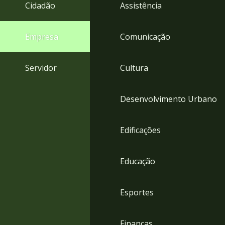
4
Cidadão
Assistência
Acessibilidade
5
Empresa
Comunicação
Servidor
Cultura
Desenvolvimento Urbano
Edificações
Educação
Esportes
Finanças