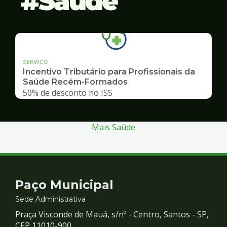
Saúde
SERVICO
Incentivo Tributário para Profissionais da
Saúde Recém-Formados
50% de desconto no ISS
Mais Saúde
Contato
Paço Municipal
e
Sede Administrativa
Praça Visconde de Mauá, s/nº - Centro, Santos - SP,
CEP 11010-900