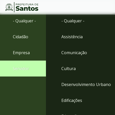
Ir
Conteúdo
- Qualquer -
- Qualquer -
para
o
conteúdo
Cidadão
Assistência
1
Ir
para
Empresa
Comunicação
o
menu
2
Servidor
Cultura
Ir
para
busca
Desenvolvimento Urbano
3
Ir
para
Edificações
o
rodapé