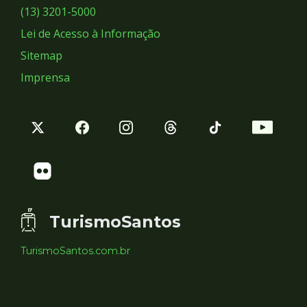
Sociais
(13) 3201-5000
Lei de Acesso à Informação
Sitemap
Imprensa
TurismoSantos
TurismoSantos.com.br