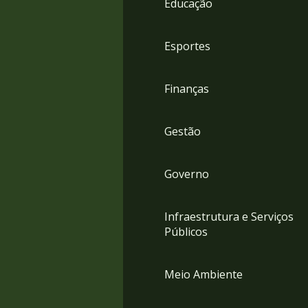
Educação
4
Acessibilidade
5
Esportes
Finanças
Gestão
Governo
Infraestrutura e Serviços
Públicos
Meio Ambiente