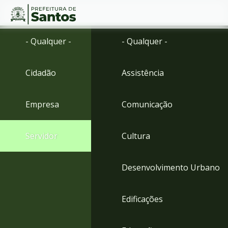
Ir
Conteúdo
- Qualquer -
- Qualquer -
para
o
conteúdo
Cidadão
Assistência
1
Ir
para
Empresa
Comunicação
o
menu
2
Servidor
Cultura
Ir
para
busca
Desenvolvimento Urbano
3
Ir
para
Edificações
o
rodapé