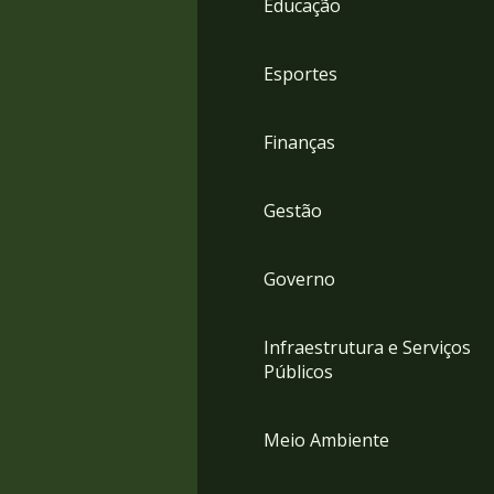
Educação
4
Acessibilidade
5
Esportes
Finanças
Gestão
Governo
Infraestrutura e Serviços
Públicos
Meio Ambiente