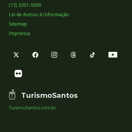
Sociais
(13) 3201-5000
Lei de Acesso à Informação
Sitemap
Imprensa
TurismoSantos
TurismoSantos.com.br