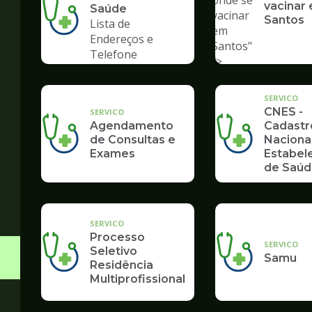
onde se
vacinar
Saúde
vacinar
Santos
Lista de
em
Endereços e
Santos"
Telefone
/>
SERVICO
CNES -
SERVICO
Agendamento
Cadastr
de Consultas e
Naciona
Exames
Estabel
de Saú
SERVICO
Processo
SERVICO
Seletivo
Samu
Residência
Multiprofissional