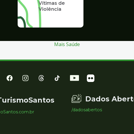
Vítimas de
Violência
Mais Saúde
Dados Abert
TurismoSantos
/dadosabertos
moSantos.com.br