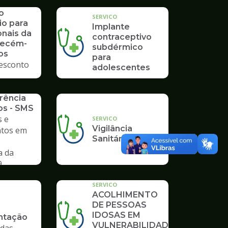
o
SERVICO
io para
Implante
onais da
contraceptivo
Recém-
subdérmico
os
para
esconto
adolescentes
rência
os - SMS
 e
SERVICO
Vigilância
tos em
Sanitária
a da
9
SERVICO
ACOLHIMENTO
DE PESSOAS
IDOSAS EM
tação
VULNERABILIDADE