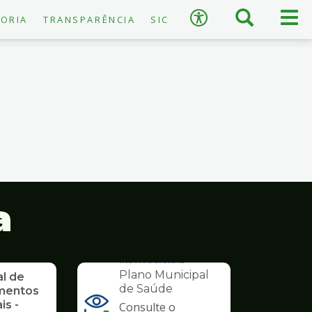
×
Busca
Men
Acessibilidade
ORIA
TRANSPARÊNCIA
SIC
prin
A
−
+
A
↺
Restaurar padrão
a
INSTITUCIONAL
Plano Municipal
al de
de Saúde
mentos
is -
Consulte o