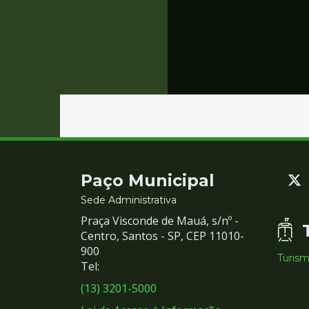
Contato
Paço Municipal
e
Sede Administrativa
Praça Visconde de Mauá, s/nº -
Redes
Centro, Santos - SP, CEP 11010-
900
Turis
Sociais
Tel:
(13) 3201-5000