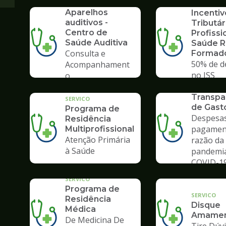
SERVICO
SERVICO
Aparelhos
Incentiv
auditivos -
Tributár
Centro de
Profissi
Saúde Auditiva
Saúde 
Consulta e
Formad
50% de d
Acompanhament
no ISS
o
SERVICO
Transpa
SERVICO
de Gast
Programa de
Despesas
Residência
pagamen
Multiprofissional
Atenção Primária
razão da
à Saúde
pandemi
COVID-1
SERVICO
Programa de
SERVICO
Residência
Disque
Médica
Amamen
De Medicina De