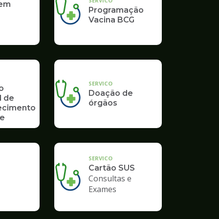
SERVICO
 em
Programação
Vacina BCG
SERVICO
o
Doação de
l de
órgãos
ecimento
de
SERVICO
Cartão SUS
Consultas e
Exames