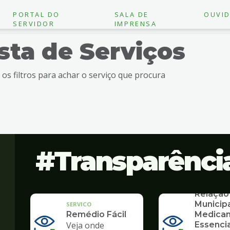
PORTAL DO
SALA DE
OUVID
SERVIDOR
IMPRENSA
ista de Serviços
e os filtros para achar o serviço que procura
Transparênci
SERVICO
Relação
Municip
SERVICO
Remédio Fácil
Medica
Veja onde
Essencia