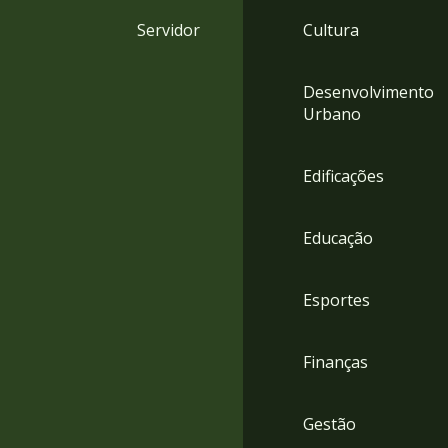
4
Servidor
Cultura
Acessibilidade
5
Desenvolvimento
Urbano
Edificações
Educação
Esportes
Finanças
Gestão