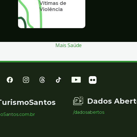
Vítimas de
Violência
Mais Saúde
Dados Abert
TurismoSantos
/dadosabertos
moSantos.com.br