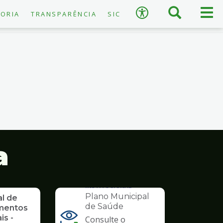
×
Busca
Men
Acessibilidade
ORIA
TRANSPARÊNCIA
SIC
prin
A
−
+
A
↺
Restaurar padrão
a
INSTITUCIONAL
Plano Municipal
al de
de Saúde
mentos
is -
Consulte o