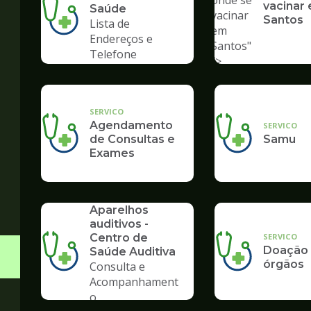
onde se
vacinar
Saúde
vacinar
Santos
Lista de
em
Endereços e
Santos"
Telefone
/>
SERVICO
Agendamento
SERVICO
de Consultas e
Samu
Exames
SERVICO
Aparelhos
auditivos -
SERVICO
Centro de
Doação
Saúde Auditiva
órgãos
Consulta e
Acompanhament
o