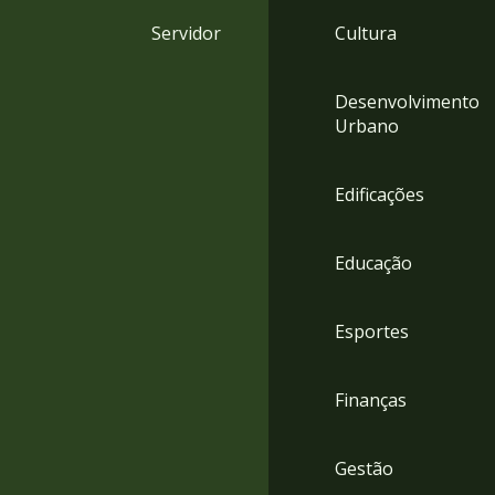
4
Servidor
Cultura
Acessibilidade
5
Desenvolvimento
Urbano
Edificações
Educação
Esportes
Finanças
Gestão