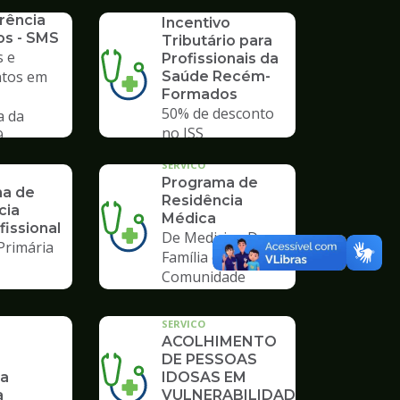
SERVICO
rência
Incentivo
os - SMS
Tributário para
 e
Profissionais da
tos em
Saúde Recém-
Formados
50% de desconto
a da
no ISS
9
SERVICO
Programa de
a de
Residência
cia
Médica
fissional
De Medicina De
Primária
Família e
Comunidade
SERVICO
ACOLHIMENTO
DE PESSOAS
ia
IDOSAS EM
a
VULNERABILIDADE