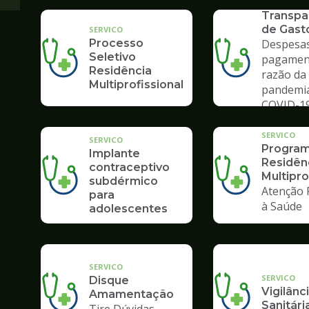
SERVICO
Transpa
de Gast
SERVICO
Processo
Despesas
Seletivo
pagamen
Residência
razão da
Multiprofissional
pandemi
COVID-1
SERVICO
SERVICO
Program
Implante
Residên
contraceptivo
Multipro
subdérmico
Atenção 
para
à Saúde
adolescentes
SERVICO
SERVICO
Disque
Vigilânc
Amamentação
Sanitári