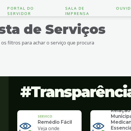
PORTAL DO
SALA DE
OUVID
SERVIDOR
IMPRENSA
ista de Serviços
e os filtros para achar o serviço que procura
Transparênci
SERVICO
Relação
Municip
SERVICO
Remédio Fácil
Medica
Veja onde
Essencia