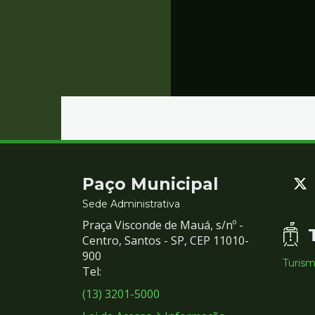
Contato
Paço Municipal
e
Sede Administrativa
Praça Visconde de Mauá, s/nº -
Redes
Centro, Santos - SP, CEP 11010-
900
Turis
Sociais
Tel:
(13) 3201-5000