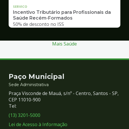
SERVICO
Incentivo Tributário para Profissionais da
Saúde Recém-Formados
50% de desconto no ISS
Mais Saúde
Contato
Paço Municipal
e
Sede Administrativa
Praça Visconde de Mauá, s/nº - Centro, Santos - SP,
Redes
CEP 11010-900
Tel:
Sociais
(13) 3201-5000
Lei de Acesso à Informação