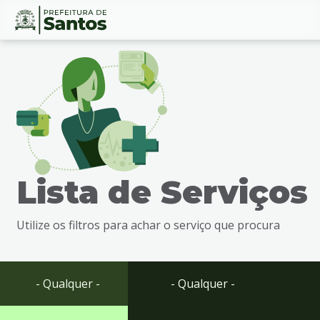
Ir
Conteúdo
para
o
conteúdo
1
Ir
para
o
menu
Lista de Serviços
2
Ir
para
Utilize os filtros para achar o serviço que procura
busca
3
Ir
para
- Qualquer -
- Qualquer -
o
rodapé