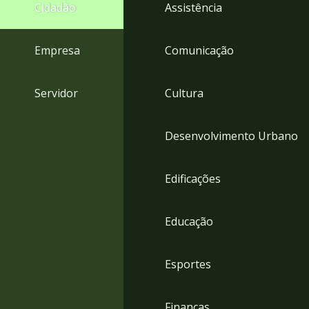
4
Cidadão
Assistência
Acessibilidade
5
Empresa
Comunicação
Servidor
Cultura
Desenvolvimento Urbano
Edificações
Educação
Esportes
Finanças