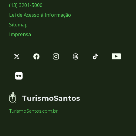
Sociais
(13) 3201-5000
Lei de Acesso à Informação
Sitemap
Imprensa
TurismoSantos
TurismoSantos.com.br