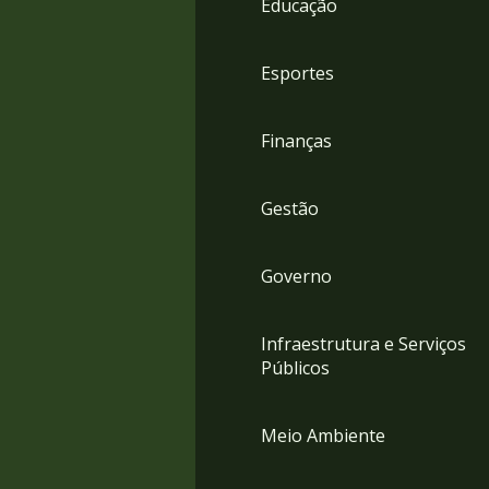
Educação
4
Acessibilidade
5
Esportes
Finanças
Gestão
Governo
Infraestrutura e Serviços
Públicos
Meio Ambiente