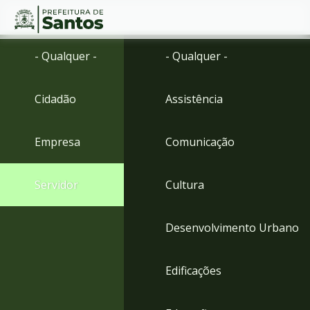
Ir
Conteúdo
- Qualquer -
- Qualquer -
para
o
conteúdo
Cidadão
Assistência
1
Ir
para
Empresa
Comunicação
o
menu
2
Servidor
Cultura
Ir
para
busca
Desenvolvimento Urbano
3
Ir
para
Edificações
o
rodapé