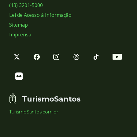
Sociais
(13) 3201-5000
Lei de Acesso à Informação
Sitemap
Imprensa
TurismoSantos
TurismoSantos.com.br