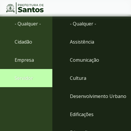
Ir
Conteúdo
- Qualquer -
- Qualquer -
para
o
conteúdo
Cidadão
Assistência
1
Ir
para
Empresa
Comunicação
o
menu
2
Servidor
Cultura
Ir
para
busca
Desenvolvimento Urbano
3
Ir
para
Edificações
o
rodapé