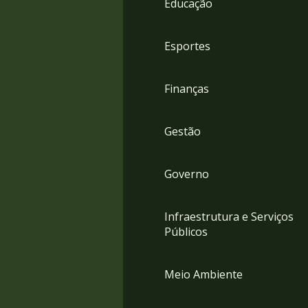
Educação
4
Acessibilidade
5
Esportes
Finanças
Gestão
Governo
Infraestrutura e Serviços
Públicos
Meio Ambiente