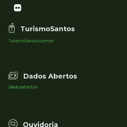
TurismoSantos
TurismoSantos.com.br
Dados Abertos
/dadosabertos
Ouvidoria