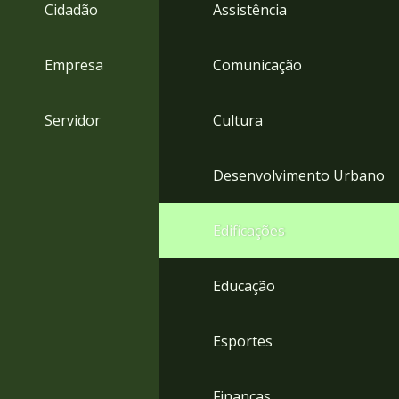
4
Cidadão
Assistência
Acessibilidade
5
Empresa
Comunicação
Servidor
Cultura
Desenvolvimento Urbano
Edificações
Educação
Esportes
Finanças