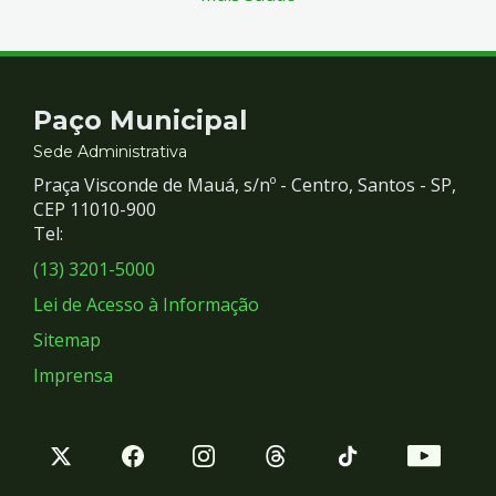
Contato
Paço Municipal
e
Sede Administrativa
Praça Visconde de Mauá, s/nº - Centro, Santos - SP,
Redes
CEP 11010-900
Tel:
Sociais
(13) 3201-5000
Lei de Acesso à Informação
Sitemap
Imprensa