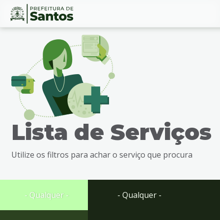
Ir
Conteúdo
para
o
conteúdo
1
Ir
para
o
menu
Lista de Serviços
2
Ir
para
Utilize os filtros para achar o serviço que procura
busca
3
Ir
para
- Qualquer -
- Qualquer -
o
rodapé