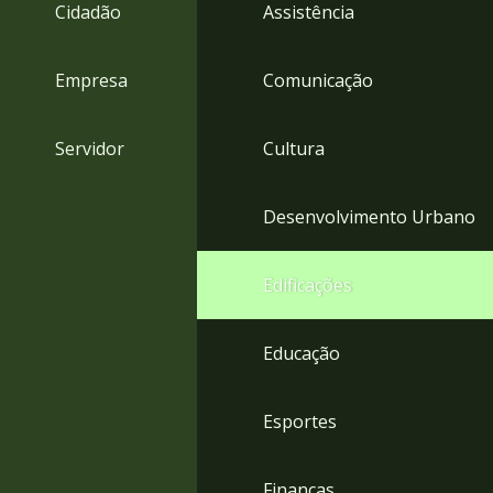
4
Cidadão
Assistência
Acessibilidade
5
Empresa
Comunicação
Servidor
Cultura
Desenvolvimento Urbano
Edificações
Educação
Esportes
Finanças