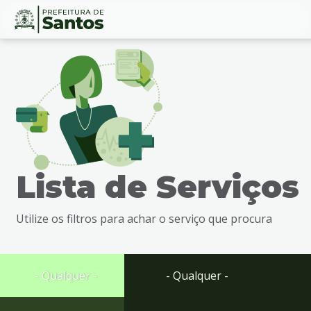
Ir
Conteúdo
para
o
conteúdo
1
Ir
para
o
menu
Lista de Serviços
2
Ir
para
Utilize os filtros para achar o serviço que procura
busca
3
Ir
para
- Qualquer -
- Qualquer -
o
rodapé