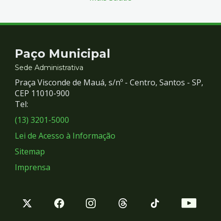
Contato
Paço Municipal
e
Sede Administrativa
Praça Visconde de Mauá, s/nº - Centro, Santos - SP,
Redes
CEP 11010-900
Tel:
Sociais
(13) 3201-5000
Lei de Acesso à Informação
Sitemap
Imprensa