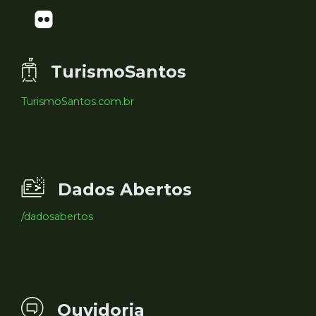
TurismoSantos
TurismoSantos.com.br
Dados Abertos
/dadosabertos
Ouvidoria