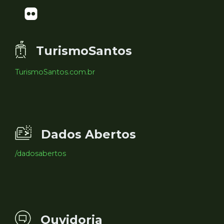
TurismoSantos
TurismoSantos.com.br
Dados Abertos
/dadosabertos
Ouvidoria