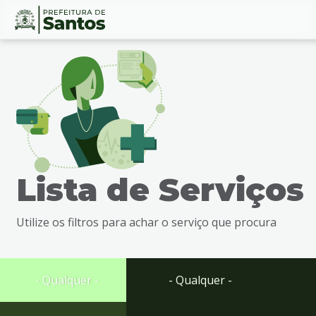
Ir
Conteúdo
para
o
conteúdo
1
Ir
para
o
menu
Lista de Serviços
2
Ir
para
Utilize os filtros para achar o serviço que procura
busca
3
Ir
para
- Qualquer -
- Qualquer -
o
rodapé