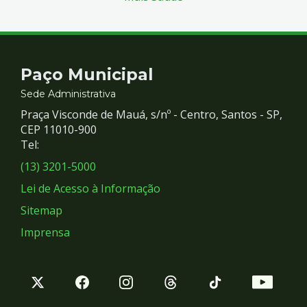
Contato
Paço Municipal
e
Sede Administrativa
Praça Visconde de Mauá, s/nº - Centro, Santos - SP,
Redes
CEP 11010-900
Tel:
Sociais
(13) 3201-5000
Lei de Acesso à Informação
Sitemap
Imprensa