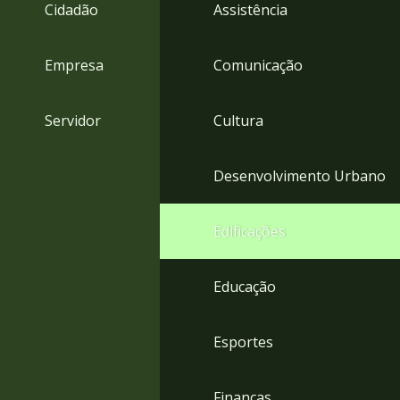
4
Cidadão
Assistência
Acessibilidade
5
Empresa
Comunicação
Servidor
Cultura
Desenvolvimento Urbano
Edificações
Educação
Esportes
Finanças