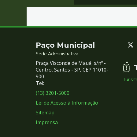
Contato
Paço Municipal
e
Sede Administrativa
Praça Visconde de Mauá, s/nº -
Redes
Centro, Santos - SP, CEP 11010-
900
Turis
Sociais
Tel:
(13) 3201-5000
Lei de Acesso à Informação
Sitemap
Imprensa