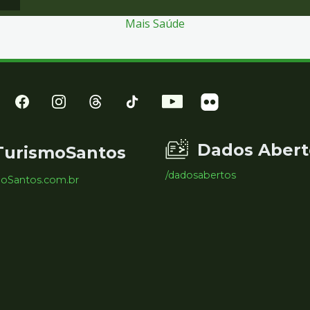
Mais Saúde
Dados Abert
TurismoSantos
/dadosabertos
moSantos.com.br