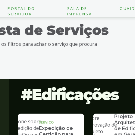
PORTAL DO
SALA DE
OUVID
SERVIDOR
IMPRENSA
ista de Serviços
e os filtros para achar o serviço que procura
Edificações
SERVICO
Aprovaç
Projeto
Arquite
SERVICO
Expedição de
de Edif
Certidão para
em Gera