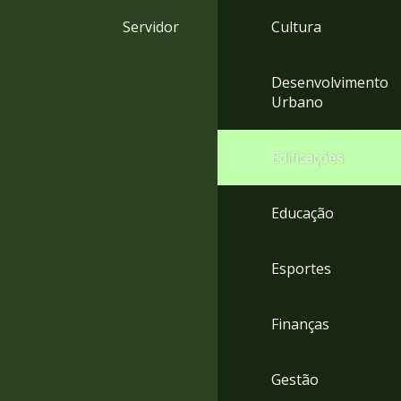
4
Servidor
Cultura
Acessibilidade
5
Desenvolvimento
Urbano
Edificações
Educação
Esportes
Finanças
Gestão